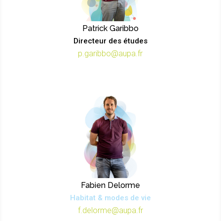
Patrick Garibbo
Directeur des études
p.garibbo@aupa.fr
Fabien Delorme
Habitat & modes de vie
f.delorme@aupa.fr