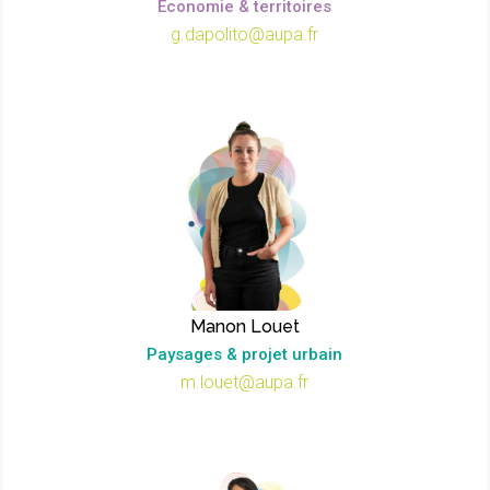
Économie & territoires
g.dapolito@aupa.fr
Manon Louet
Paysages & projet urbain
m.louet@aupa.fr