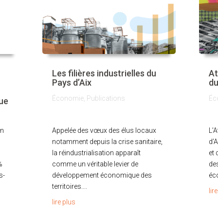
Les filières industrielles du
At
Pays d’Aix
du
Économie
,
Publications
Éc
ue
en
Appelée des vœux des élus locaux
L’A
notamment depuis la crise sanitaire,
d’A
la réindustrialisation apparaît
et 
%
comme un véritable levier de
de
s-
développement économique des
éco
territoires....
lir
lire plus