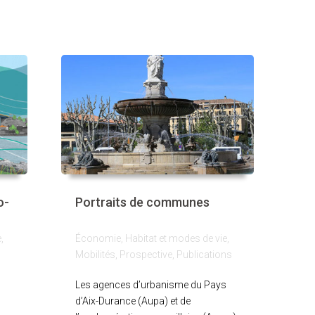
o-
Portraits de communes
e
,
Économie
,
Habitat et modes de vie
,
Mobilités
,
Prospective
,
Publications
Les agences d’urbanisme du Pays
d’Aix-Durance (Aupa) et de