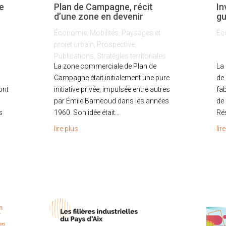
e
Plan de Campagne, récit
In
d’une zone en devenir
gu
Économie
,
Mobilités
,
Paysages et
Éc
projet urbain
,
Prospective
,
Publications
,
Stratégies territoriales
La zone commerciale de Plan de
La
et foncières
,
Transition
Campagne était initialement une pure
de
environnementale
ont
initiative privée, impulsée entre autres
fab
par Émile Barneoud dans les années
de 
s
1960. Son idée était...
Rés
lire plus
lir