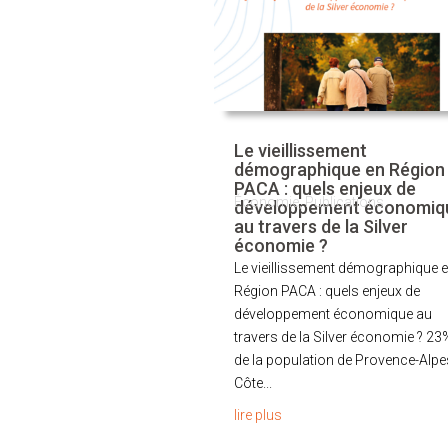
Le vieillissement
démographique en Région
PACA : quels enjeux de
Économie
,
Publications
développement économiq
au travers de la Silver
économie ?
Le vieillissement démographique 
Région PACA : quels enjeux de
développement économique au
travers de la Silver économie ? 23
de la population de Provence-Alpe
Côte...
lire plus