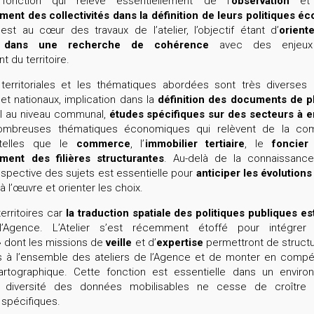
fonction qui relève essentiellement de l’
observation
et 
nt des collectivités dans la définition de leurs politiques é
 est au cœur des travaux de l’atelier, l’objectif étant d’
oriente
 dans une recherche de cohérence
avec des enjeux 
 du territoire.
territoriales et les thématiques abordées sont très diverses
 et nationaux, implication dans la
définition des documents de pl
al au niveau communal,
études spécifiques sur des secteurs à e
ombreuses thématiques économiques qui relèvent de la co
, telles que le
commerce
, l’
immobilier tertiaire
, le
foncier
ent des filières structurantes
. Au-delà de la connaissance 
spective des sujets est essentielle pour
anticiper les évolutio
s
à l’œuvre et orienter les choix.
erritoires car
la traduction spatiale des politiques publiques e
Agence. L’Atelier s’est récemment étoffé pour intégrer 
» dont les missions de
veille
et d’
expertise
permettront de structu
s à l’ensemble des ateliers de l’Agence et de monter en compé
cartographique. Cette fonction est essentielle dans un envir
 diversité des données mobilisables ne cesse de croître
spécifiques.