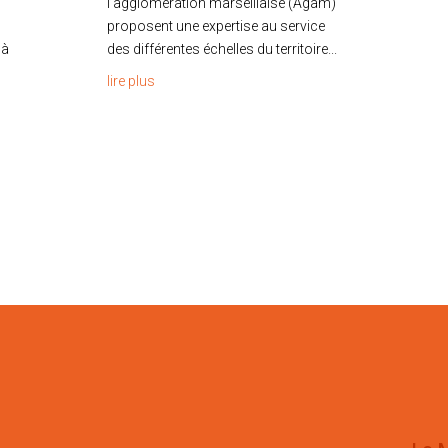
l’agglomération marseillaise (Agam)
proposent une expertise au service
 à
des différentes échelles du territoire...
lire plus