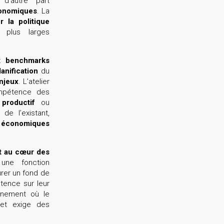
d’autre part
conomiques
. La
r la politique
plus larges
 :
benchmarks
anification
du
njeux
. L’atelier
mpétence des
 productif
ou
de l’existant,
ns économiques
st au cœur des
une fonction
rer un fond de
tence sur leur
onnement où le
 et exige des