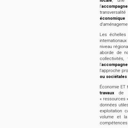
locale
, une 
l’
accompagneme
transversalité
économique
d’aménagement
Les échelles 
internationaux
niveau région
aborde de n
collectivités
l’
accompagnem
l’approche pro
ou sociétale
Économie ET t
travaux
de l’
« ressources 
données utile
exploitation 
volume et la
compétences 