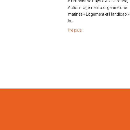
d’Urbanisme Pays d’Aix-Durance,
Action Logement a organisé une
matinée « Logement et Handicap »
la...
lire plus