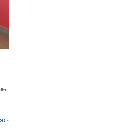
llet.
tes »