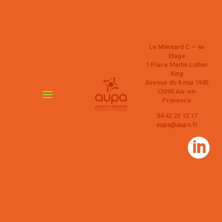
Le Mansard C – 4e
Etage
1 Place Martin Luther
King
Avenue du 8 mai 1945
13090 Aix-en-
Provence
04 42 23 12 17
aupa@aupa.fr
