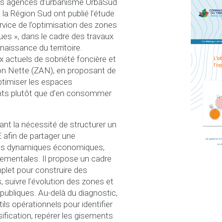
des agences d’urbanisme UrbaSud
 la Région Sud ont publié l’étude
rvice de l’optimisation des zones
es », dans le cadre des travaux
aissance du territoire.
x actuels de sobriété foncière et
tion Nette (ZAN), en proposant de
ptimiser les espaces
ts plutôt que d’en consommer
nt la nécessité de structurer un
 afin de partager une
es dynamiques économiques,
nementales. Il propose un cadre
let pour construire des
, suivre l’évolution des zones et
 publiques. Au-delà du diagnostic,
tils opérationnels pour identifier
sification, repérer les gisements