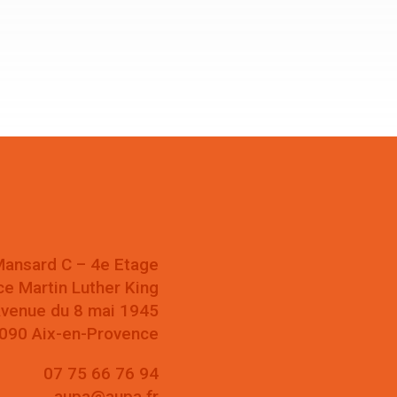
Mansard C – 4e Etage
ce Martin Luther King
venue du 8 mai 1945
090 Aix-en-Provence
07 75 66 76 94
aupa@aupa.fr