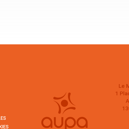
Le 
1 Pla
A
13
LES
KIES