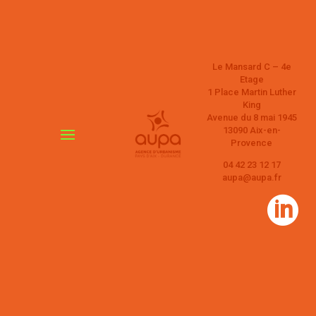
Le Mansard C – 4e
Etage
1 Place Martin Luther
King
Avenue du 8 mai 1945
13090 Aix-en-
Provence
04 42 23 12 17
aupa@aupa.fr
